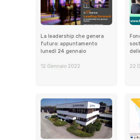
La leadership che genera
Fond
futuro: appuntamento
sost
lunedì 24 gennaio
dell
12 Gennaio 2022
22 