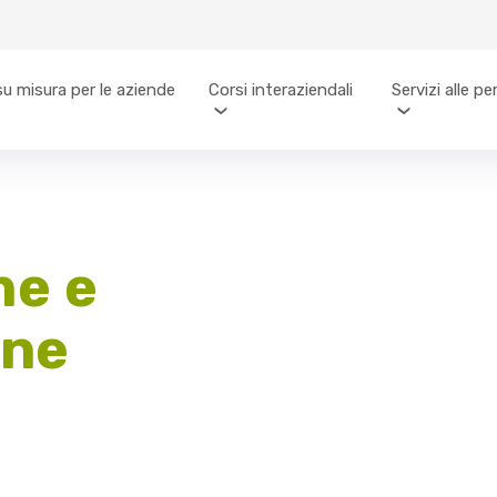
su misura per le aziende
Corsi interaziendali
Servizi alle p
ne e
one