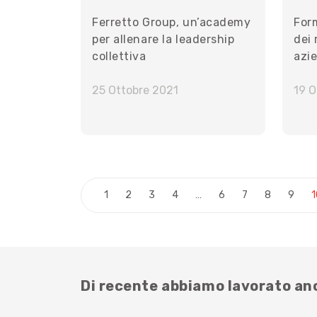
Ferretto Group, un’academy
For
per allenare la leadership
dei 
collettiva
azi
sfid
25 Ottobre 2021
gen
19 O
Paginazione degli 
1
2
3
4
…
6
7
8
9
1
Di recente abbiamo lavorato a