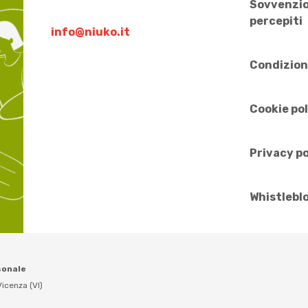
Sovvenzio
percepiti
info@niuko.it
Condizion
Cookie po
Privacy po
Whistlebl
sonale
icenza (VI)