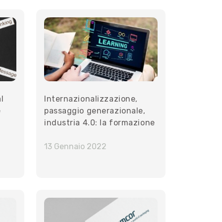
al
Internazionalizzazione,
e
passaggio generazionale,
industria 4.0: la formazione
che allena al futuro le
piccole imprese
13 Gennaio 2022