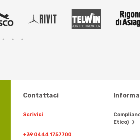
Contattaci
Informaz
Scrivici
Complianc
Etico)
+39 0444 1757700