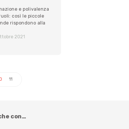
mazione e polivalenza
ruoli: così le piccole
ende rispondono alla
a del passaggio
erazionale
ttobre 2021
articoli
0
11
nche con…