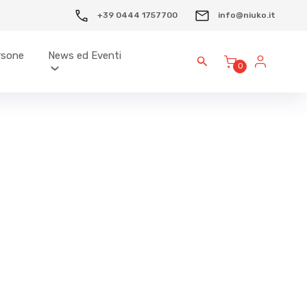
+39 0444 1757700
info@niuko.it
ersone
News ed Eventi
0