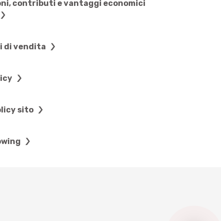
ni, contributi e vantaggi economici
i di vendita
licy
licy sito
owing