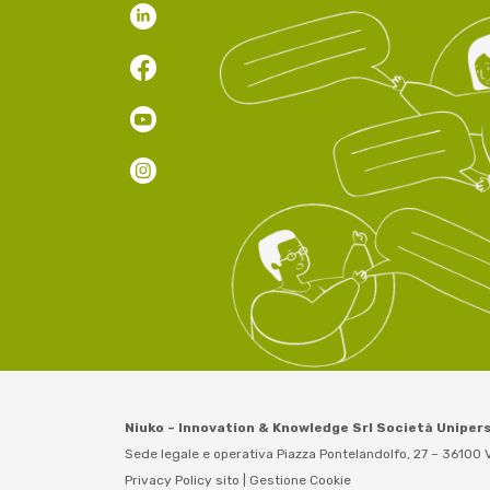
Niuko – Innovation & Knowledge Srl Società Uniper
Sede legale e operativa Piazza Pontelandolfo, 27 – 36100 V
Privacy Policy sito
|
Gestione Cookie