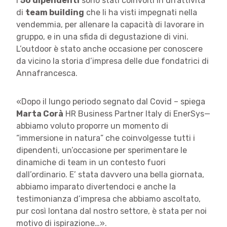
I
50 dipendenti
sono stati coinvolti in un’attività
di
team building
che li ha visti impegnati nella
vendemmia, per allenare la capacità di lavorare in
gruppo, e in una sfida di degustazione di vini.
L’outdoor è stato anche occasione per conoscere
da vicino la storia d’impresa delle due fondatrici di
Annafrancesca.
«Dopo il lungo periodo segnato dal Covid – spiega
Marta Corà
HR Business Partner Italy di EnerSys—
abbiamo voluto proporre un momento di
“immersione in natura” che coinvolgesse tutti i
dipendenti, un’occasione per sperimentare le
dinamiche di team in un contesto fuori
dall’ordinario. E’ stata davvero una bella giornata,
abbiamo imparato divertendoci e anche la
testimonianza d’impresa che abbiamo ascoltato,
pur così lontana dal nostro settore, è stata per noi
motivo di ispirazione…».