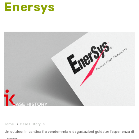
Enersys
Home
›
Case History
›
Un outdoor in cantina fra vendemmia e degustazioni guidate: l’esperienza di