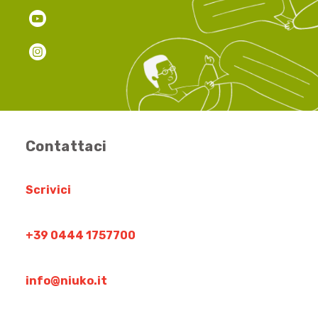
Contattaci
Scrivici
+39 0444 1757700
info@niuko.it