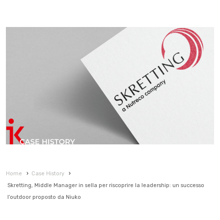
Home
›
Case History
›
Skretting, Middle Manager in sella per riscoprire la leadership: un successo
l’outdoor proposto da Niuko