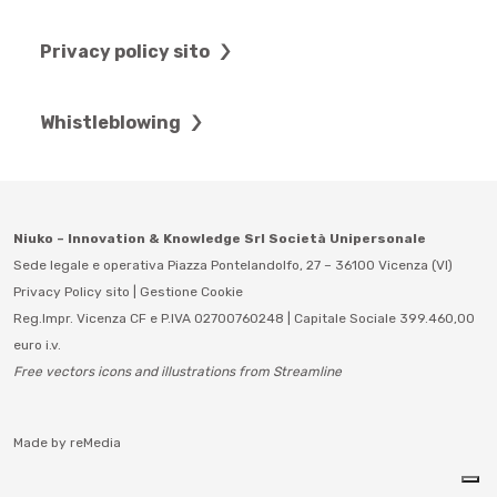
Privacy policy sito
Whistleblowing
Niuko – Innovation & Knowledge Srl Società Unipersonale
Sede legale e operativa Piazza Pontelandolfo, 27 – 36100 Vicenza (VI)
Privacy Policy sito
|
Gestione Cookie
Reg.Impr. Vicenza CF e P.IVA 02700760248 | Capitale Sociale 399.460,00
euro i.v.
Free vectors icons and illustrations from Streamline
Made by
reMedia
Richiedi Informazioni