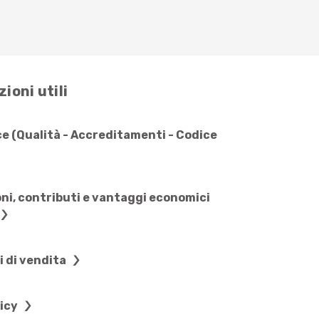
ioni utili
e (Qualità - Accreditamenti - Codice
ni, contributi e vantaggi economici
i di vendita
licy