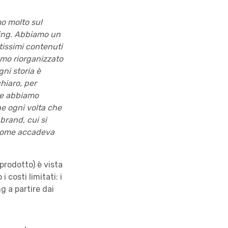
mo molto sul
lling. Abbiamo un
tissimi contenuti
amo riorganizzato
gni storia è
hiaro, per
” e abbiamo
he ogni volta che
brand, cui si
t come accadeva
 prodotto) è vista
costi limitati: i
g a partire dai