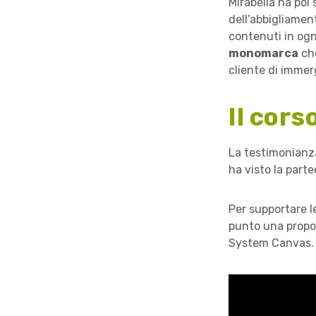
Mirabella ha poi 
dell’abbigliament
contenuti in ogn
monomarca
che
cliente di immer
Il cors
La testimonianza
ha visto la parte
Per supportare le
punto una propo
System Canvas.