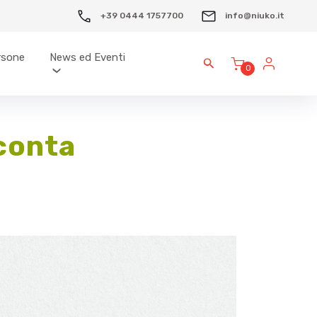
+39 0444 1757700
info@niuko.it
ersone
News ed Eventi
0
cconta