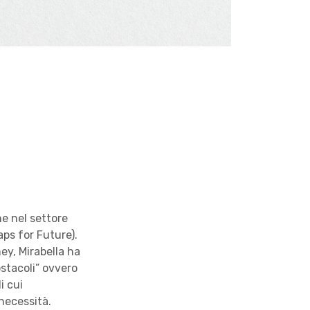
he nel settore
aps for Future).
ey, Mirabella ha
ostacoli” ovvero
i cui
 necessità.