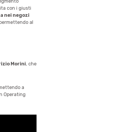
segmento
ta con i giusti
za nei negozi
 permettendo al
izio Morini
, che
i mettendo a
n Operating