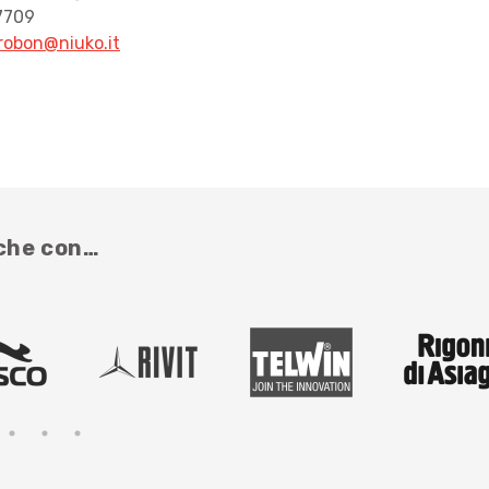
7709
erobon@niuko.it
nche con…