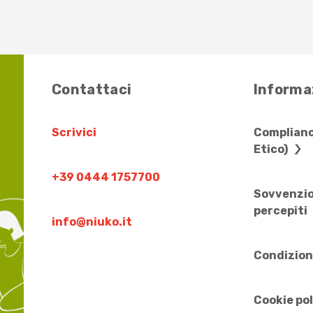
Contattaci
Informaz
Scrivici
Complianc
Etico)
+39 0444 1757700
Sovvenzio
percepiti
info@niuko.it
Condizion
Cookie po