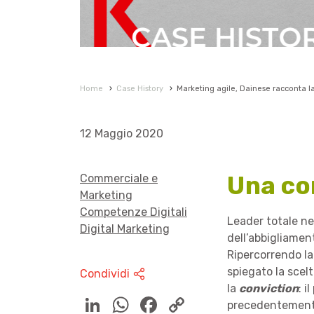
Home
›
Case History
›
Marketing agile, Dainese racconta la
12 Maggio 2020
Una co
Commerciale e
Marketing
Competenze Digitali
Leader totale ne
Digital Marketing
dell’abbigliament
Ripercorrendo la
spiegato la scel
Condividi
la
conviction
: i
precedentement