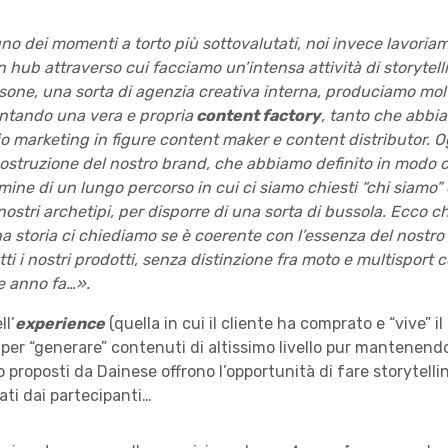
 uno dei momenti a torto più sottovalutati, noi invece lavoria
un hub attraverso cui facciamo un’intensa attività di storyte
sone, una sorta di agenzia creativa interna, produciamo mol
ntando una vera e propria
content factory
, tanto che abbi
cio marketing in figure content maker e content distributor. O
 costruzione del nostro brand, che abbiamo definito in modo c
ermine di un lungo percorso in cui ci siamo chiesti “chi siamo
nostri archetipi, per disporre di una sorta di bussola. Ecco c
 storia ci chiediamo se è coerente con l’essenza del nostro 
utti i nostri prodotti, senza distinzione fra moto e multispor
e anno fa…».
ll’
experience
(quella in cui il cliente ha comprato e “vive” il
er “generare” contenuti di altissimo livello pur mantenendo i 
proposti da Dainese offrono l’opportunità di fare storytellin
ti dai partecipanti…