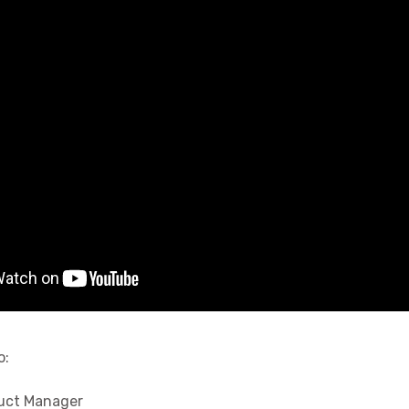
o:
duct Manager