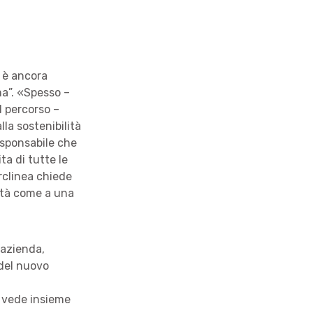
d è ancora
ma”. «Spesso –
l percorso –
lla sostenibilità
esponsabile che
a di tutte le
Arclinea chiede
lità come a una
’azienda,
 del nuovo
e vede insieme