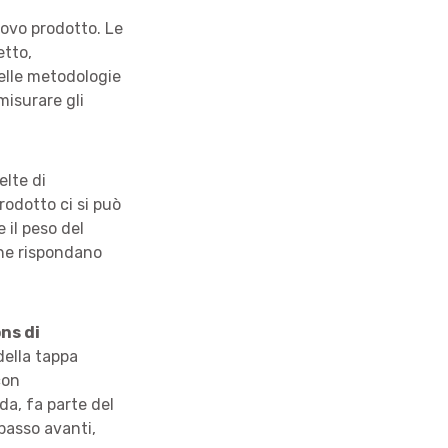
uovo prodotto. Le
etto,
delle metodologie
misurare gli
elte di
rodotto ci si può
 il peso del
che rispondano
ns di
della tappa
con
da, fa parte del
passo avanti,