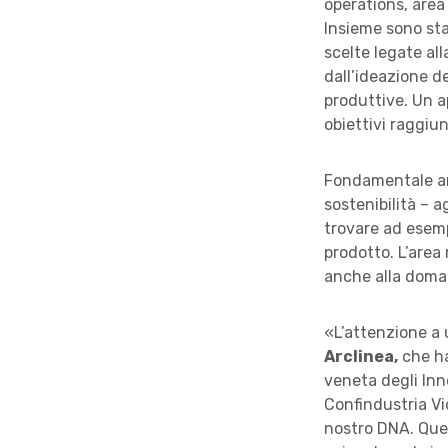
operations, area
Insieme sono sta
scelte legate all
dall’ideazione de
produttive. Un a
obiettivi raggiun
Fondamentale anc
sostenibilità – 
trovare ad esempi
prodotto. L’area
anche alla doma
«L’attenzione a 
Arclinea,
che ha
veneta degli Inn
Confindustria Vi
nostro DNA. Ques