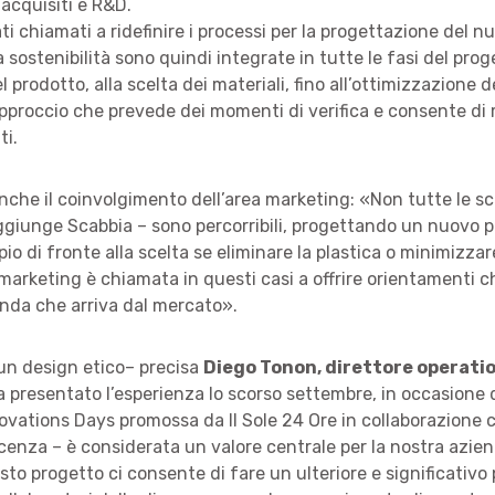
 acquisiti e R&D.
ti chiamati a ridefinire i processi per la progettazione del n
a sostenibilità sono quindi integrate in tutte le fasi del prog
l prodotto, alla scelta dei materiali, fino all’ottimizzazione 
pproccio che prevede dei momenti di verifica e consente di 
ti.
he il coinvolgimento dell’area marketing: «Non tutte le sc
aggiunge Scabbia – sono percorribili, progettando un nuovo p
o di fronte alla scelta se eliminare la plastica o minimizzare
 marketing è chiamata in questi casi a offrire orientamenti 
nda che arriva dal mercato».
un design etico– precisa
Diego Tonon, direttore operatio
 presentato l’esperienza lo scorso settembre, in occasione 
ovations Days promossa da Il Sole 24 Ore in collaborazione 
cenza – è considerata un valore centrale per la nostra azien
to progetto ci consente di fare un ulteriore e significativo 