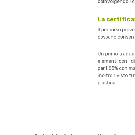
coinvolgendo i c
La certific
Il percorso pre
possano consenti
Un primo traguar
elementi con i di
per l’85% con mat
inoltre rivisto t
plastica.