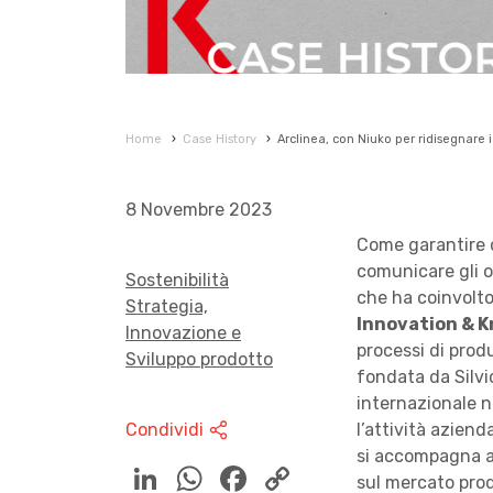
Home
›
Case History
›
Arclinea, con Niuko per ridisegnare i
8 Novembre 2023
Come garantire c
comunicare gli o
Sostenibilità
che ha coinvolto 
Strategia,
Innovation & 
Innovazione e
processi di pro
Sviluppo prodotto
fondata da Silvi
internazionale n
Condividi
l’attività azien
si accompagna al
sul mercato prod