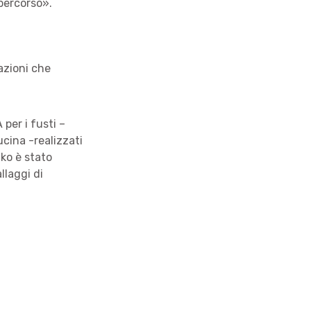
percorso».
azioni che
per i fusti –
ucina -realizzati
uko è stato
llaggi di