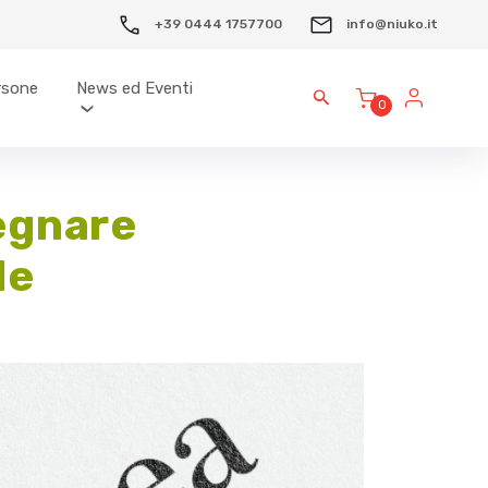
+39 0444 1757700
info@niuko.it
ersone
News ed Eventi
0
segnare
le