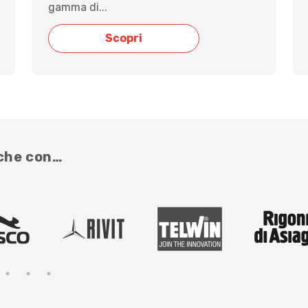
gamma di...
Scopri
nche con…