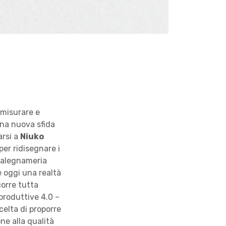
 misurare e
una nuova sfida
arsi a
Niuko
per ridisegnare i
falegnameria
è oggi una realtà
corre tutta
produttive 4.0 –
celta di proporre
ne alla qualità