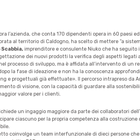
ora l’azienda, che conta 170 dipendenti opera in 60 paesi e
ata al territorio di Caldogno, ha scelto di mettere “a siste
 Scabbia,
imprenditore e consulente Niuko che ha seguito i
gettazione dei nuovi prodotti la verifica degli aspetti legati a
nel processo di sviluppo, ma è affidata all’intervento di un r
dopo la fase di ideazione e non ha la conoscenza approfondit
ing e progettuali già effettuate». Il percorso intrapreso da 
ento di visione, con la capacità di guardare alla sostenibi
aggior valore per i clienti.
ichiede un ingaggio maggiore da parte dei collaboratori dell
cipare ciascuno per la propria competenza alla costruzione
bile.
etto coinvolge un team interfunzionale di dieci persone ch