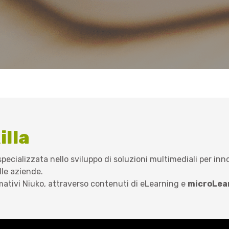
illa
pecializzata nello sviluppo di soluzioni
multimediali per in
lle aziende.
rmativi Niuko, attraverso contenuti di eLearning e
microLea