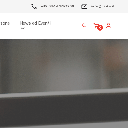
+39 0444 1757700
info@niuko.it
ersone
News ed Eventi
0