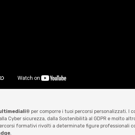
ultimediali®
per comporre i tuoi percorsi personalizzati. I 
 alla Cyber sicurezza, dalla Sostenibilità al GDPR e molto altr
percorsi formativi rivolti a determinate figure professionali c
adge
.