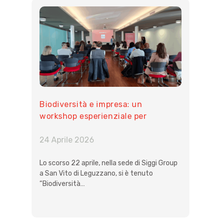
Biodiversità e impresa: un
workshop esperienziale per
guardare l’ecosistema con occhi
aziendali
24 Aprile 2026
Lo scorso 22 aprile, nella sede di Siggi Group
a San Vito di Leguzzano, si è tenuto
“Biodiversità…