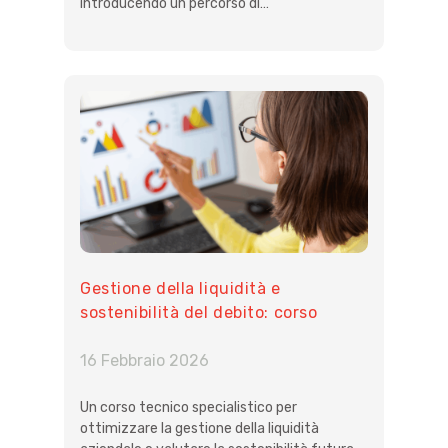
introducendo un percorso di…
Gestione della liquidità e
sostenibilità del debito: corso
tecnico su flussi di cassa e scenari
previsionali
16 Febbraio 2026
Un corso tecnico specialistico per
ottimizzare la gestione della liquidità