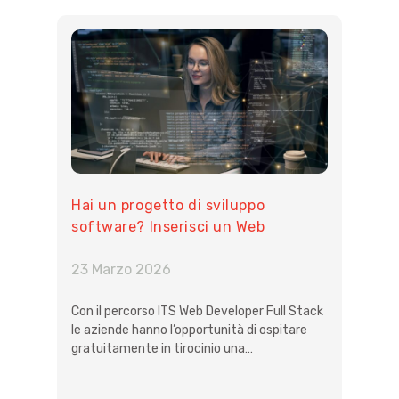
Hai un progetto di sviluppo
software? Inserisci un Web
Developer Full Stack in tirocinio
gratuito
23 Marzo 2026
Con il percorso ITS Web Developer Full Stack
le aziende hanno l’opportunità di ospitare
gratuitamente in tirocinio una…