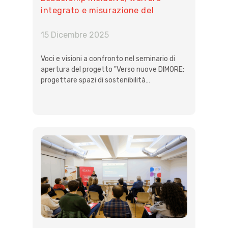
integrato e misurazione del
cambiamento: le imprese e le nuove
sfide per una concreta parità di
15 Dicembre 2025
genere
Voci e visioni a confronto nel seminario di
apertura del progetto "Verso nuove DIMORE:
progettare spazi di sostenibilità…