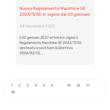
Nuovo Regolamento Macchine UE
2023/1230 in vigore dal 20 gennaio
2027
24 Novembre 2025
Il 20 gennaio 2027 entrerà in vigore il
Regolamento Macchine UE 2023/1230,
destinato a sostituire la Direttiva
2006/42/CE.…
Paginazione degli artic
1
2
3
4
5
6
…
15
16
17
18