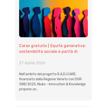
Corso gratuito | Equità generativa:
sostenibilità sociale e parità di
genere come motore di sviluppo
equo e sostenibile
27 Aprile 2026
Nell'ambito del progetto R.A.D.I.CARE,
finanziato dalla Regione Veneto con DGR
588/2025, Niuko - Innovation & Knowledge
propone un…