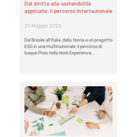
Dal diritto alla sostenibilità
applicata: il percorso internazionale
di Isaque Pires nella Work
Experience di Niuko
25 Maggio 2026
Dal Brasile all'Italia, dalla teoria a un progetto
ESG in una multinazionale: il percorso di
Isaque Pires nella Work Experience…