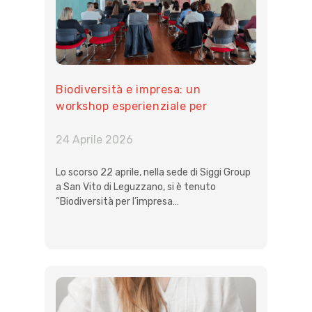
Biodiversità e impresa: un
workshop esperienziale per
guardare l’ecosistema con occhi
aziendali
24 Aprile 2026
Lo scorso 22 aprile, nella sede di Siggi Group
a San Vito di Leguzzano, si è tenuto
“Biodiversità per l’impresa…