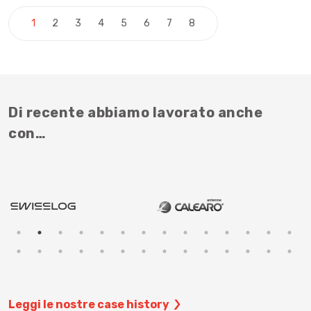
Paginazione degli artic
1
2
3
4
5
6
7
8
Di recente abbiamo lavorato anche
con…
Leggi le nostre case history