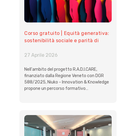
Corso gratuito | Equità generativa:
sostenibilità sociale e parità di
genere come motore di sviluppo
equo e sostenibile
27 Aprile 2026
Nell'ambito del progetto R.A.D.I.CARE,
finanziato dalla Regione Veneto con DGR
588/2025, Niuko - Innovation & Knowledge
propone un percorso formativo…