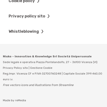
Cookie policy
Privacy policy sito
Whistleblowing
Niuko – Innovation & Knowledge Srl Società Unipersonale
Sede legale e operativa Piazza Pontelandolfo, 27 – 36100 Vicenza (VI)
Privacy Policy sito
|
Gestione Cookie
Reg.Impr. Vicenza CF e P.IVA 02700760248 | Capitale Sociale 399.460,00
euro i.v.
Free vectors icons and illustrations from Streamline
Made by
reMedia
Richiedi Informazioni