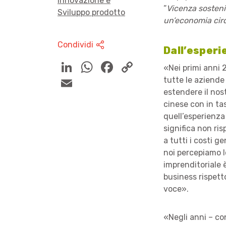
Innovazione e
“
Vicenza sosteni
Sviluppo prodotto
un’economia cir
Condividi
Dall’esperi
«Nei primi anni
tutte le aziende
estendere il nos
cinese con in ta
quell’esperienza 
significa non ri
a tutti i costi 
noi percepiamo l
imprenditoriale è
business rispetto
voce».
«Negli anni – co