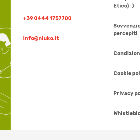
Etico)
+39 0444 1757700
Sovvenzio
percepiti
info@niuko.it
Condizion
Cookie po
Privacy po
Whistlebl