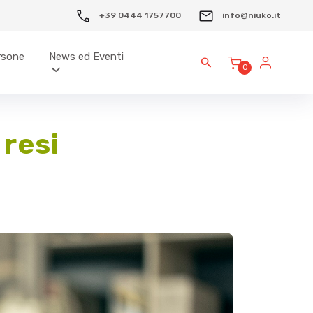
+39 0444 1757700
info@niuko.it
ersone
News ed Eventi
0
 resi