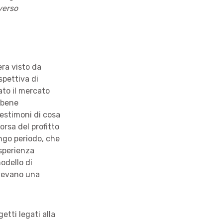
verso
era visto da
spettiva di
ato il mercato
bbene
testimoni di cosa
orsa del profitto
ungo periodo, che
esperienza
odello di
 avevano una
tti legati alla