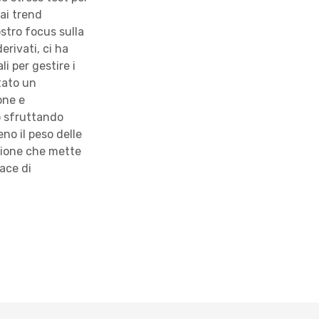
ai trend
stro focus sulla
erivati, ci ha
i per gestire i
tato un
one e
o sfruttando
no il peso delle
zione che mette
ace di