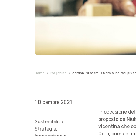
Home
›
Magazine
›
Zordan: «Essere B Corp ci ha resi più fo
1 Dicembre 2021
In occasione del
proposto da Niuk
Sostenibilità
vicentina che op
Strategia,
Corp, prima e un