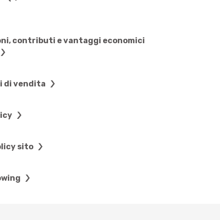
ni, contributi e vantaggi economici
i di vendita
licy
licy sito
owing