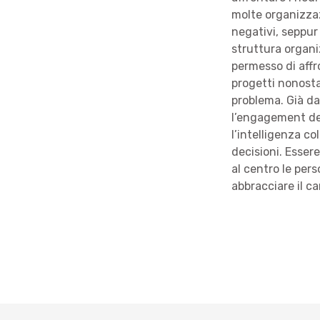
molte organizzaz
negativi, seppur
struttura organiz
permesso di affro
progetti nonosta
problema. Già da
l’engagement del
l’intelligenza co
decisioni. Esser
al centro le per
abbracciare il ca