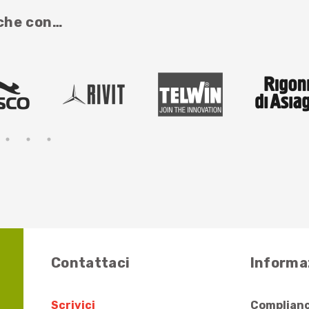
nche con…
Contattaci
Informaz
Scrivici
Complianc