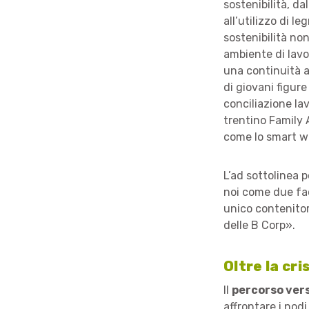
sostenibilità, da
all’utilizzo di l
sostenibilità non
ambiente di lavo
una continuità a
di giovani figure
conciliazione la
trentino Family 
come lo smart w
L’ad sottolinea 
noi come due fac
unico contenitor
delle B Corp».
Oltre la cri
Il
percorso vers
affrontare i nod