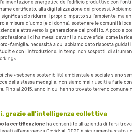
ll’alimentazione energetica dell’edificio produttivo con fonti 
egname certificato, alla digitalizzazione dei processi. Abbiam
 significa solo ridurre il proprio impatto sull’ambiente, ma 
ro a misura d’uomo (e di donna), sostenere le comunità local
ziendale attraverso la generazione del profitto. A poco a po
 professionali ci ha messi davanti a nuove sfide, come la ric
voro-famiglia, necessità a cui abbiamo dato risposta guidati
Audit e con l’introduzione, in tempi non sospetti, di strumen
orking».
poi che «sebbene sostenibilità ambientale e sociale siano se
ce della stessa medaglia, non siamo mai riusciti a farle con
e. Fino al 2015, anno in cui hanno trovato terreno comune 
si, grazie all’intelligenza collettiva
o la certificazione
ha consentito all’azienda di farsi trova
i legati all’emergenza Covid:
«
Il 2020 è sicuramente stato un