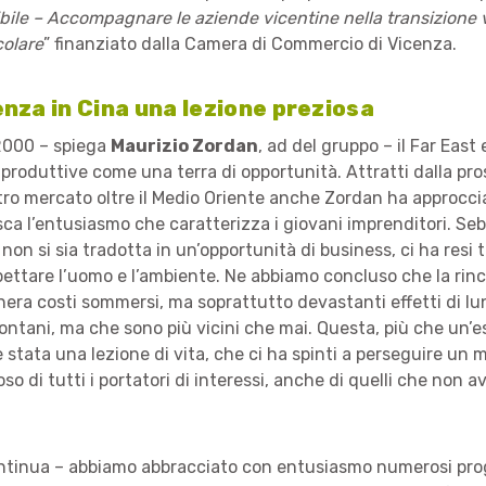
bile – Accompagnare le aziende vicentine nella transizione 
colare
” finanziato dalla Camera di Commercio di Vicenza.
enza in Cina una lezione preziosa
 2000 – spiega
Maurizio Zordan
, ad del gruppo – il Far East 
 produttive come una terra di opportunità. Attratti dalla pro
tro mercato oltre il Medio Oriente anche Zordan ha approcci
sca l’entusiasmo che caratterizza i giovani imprenditori. Se
non si sia tradotta in un’opportunità di business, ci ha resi 
spettare l’uomo e l’ambiente. Ne abbiamo concluso che la rinc
genera costi sommersi, ma soprattutto devastanti effetti di l
ontani, ma che sono più vicini che mai. Questa, più che un’
 stata una lezione di vita, che ci ha spinti a perseguire un m
so di tutti i portatori di interessi, anche di quelli che non
ntinua – abbiamo abbracciato con entusiasmo numerosi proge