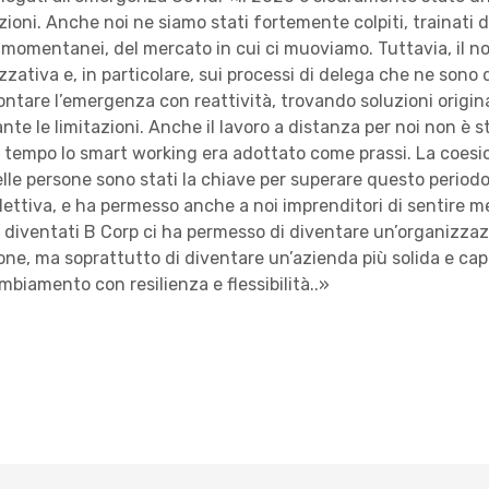
ioni. Anche noi ne siamo stati fortemente colpiti, trainati d
 momentanei, del mercato in cui ci muoviamo. Tuttavia, il no
zativa e, in particolare, sui processi di delega che ne sono d
ntare l’emergenza con reattività, trovando soluzioni original
nte le limitazioni. Anche il lavoro a distanza per noi non è s
 tempo lo smart working era adottato come prassi. La coesi
le persone sono stati la chiave per superare questo period
llettiva, e ha permesso anche a noi imprenditori di sentire me
e diventati B Corp ci ha permesso di diventare un’organizza
sone, ma soprattutto di diventare un’azienda più solida e cap
mbiamento con resilienza e flessibilità..»