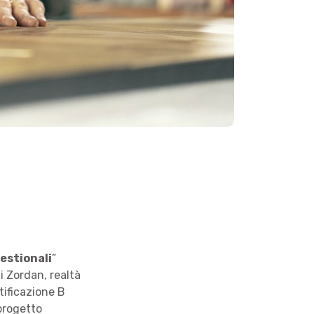
gestionali
”
i Zordan, realtà
tificazione B
 progetto