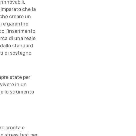
rinnovabili,
o imparato che la
anche creare un
i e garantire
co l’inserimento
erca di una reale
 dallo standard
ti di sostegno
mpre state per
vivere in un
nello strumento
re pronta e
o stress test per