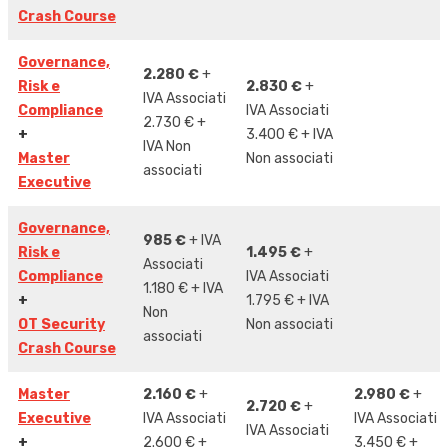
Crash Course
Governance,
2.280 €
+
Risk e
2.830 €
+
IVA Associati
Compliance
IVA Associati
2.730 € +
+
3.400 € + IVA
IVA Non
Master
Non associati
associati
Executive
Governance,
985 €
+ IVA
Risk e
1.495 €
+
Associati
Compliance
IVA Associati
1.180 € + IVA
+
1.795 € + IVA
Non
OT Security
Non associati
associati
Crash Course
Master
2.160 €
+
2.980 €
+
2.720 €
+
Executive
IVA Associati
IVA Associati
IVA Associati
+
2.600 € +
3.450 € +