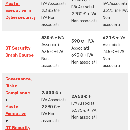
2.325 €
+
Master
IVA Associati
IVA Associati
IVA Associati
Executive in
2.385 € +
3.275 € + IVA
2.780 € + IVA
Cybersecurity
IVA Non
Non
Non associati
associati
associati
530 €
+ IVA
620 €
+ IVA
590 €
+ IVA
Associati
Associati
OT Security
Associati
635 € + IVA
745 € + IVA
Crash Course
695 € + IVA
Non
Non
Non associati
associati
associati
Governance,
Risk e
Compliance
2.400 €
+
2.950 €
+
+
IVA Associati
IVA Associati
Master
2.880 € +
3.575 € + IVA
Executive
IVA Non
Non associati
+
associati
OT Security