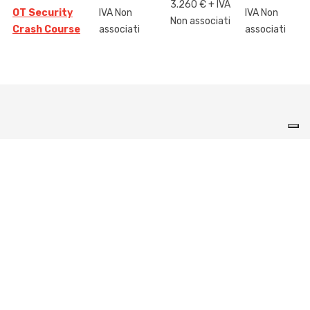
3.260 € + IVA
OT Security
IVA Non
IVA Non
Non associati
Crash Course
associati
associati
Richiesta informazioni
"
" indica i campi obbligatori
*
Nome e Cognome
*
Nome