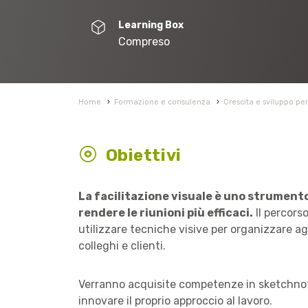
Learning Box
Compreso
Home
›
Formazione e consulenza
›
Crescita e sviluppo pe
Obiettivi
La facilitazione visuale è uno strumento 
rendere le riunioni più efficaci.
Il percors
utilizzare tecniche visive per organizzare 
colleghi e clienti.
Verranno acquisite competenze in sketchnotin
innovare il proprio approccio al lavoro.