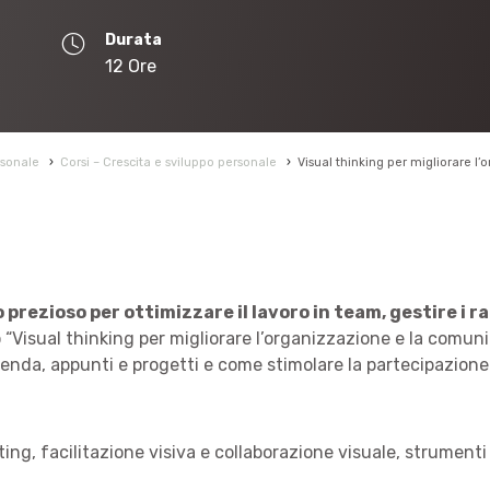
Durata
12 Ore
rsonale
›
Corsi – Crescita e sviluppo personale
›
Visual thinking per migliorare l
prezioso per ottimizzare il lavoro in team, gestire i ra
o “Visual thinking per migliorare l’organizzazione e la comu
agenda, appunti e progetti e come stimolare la partecipazio
g, facilitazione visiva e collaborazione visuale, strumenti u