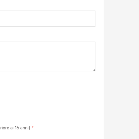
iore ai 16 anni)
*