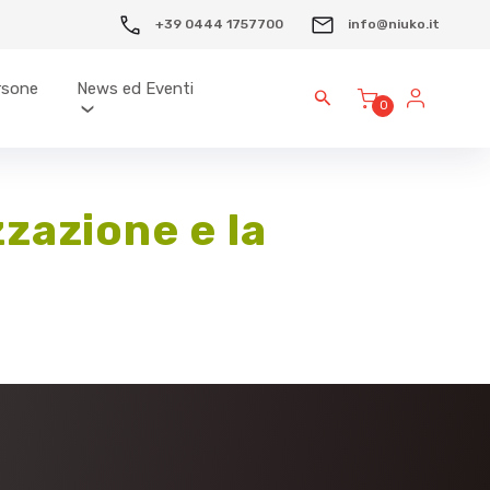
+39 0444 1757700
info@niuko.it
ersone
News ed Eventi
0
zzazione e la