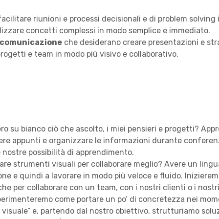
acilitare riunioni e processi decisionali e di problem solving
alizzare concetti complessi in modo semplice e immediato.
a comunicazione
che desiderano creare presentazioni e strat
ogetti e team in modo più visivo e collaborativo.
o su bianco ciò che ascolto, i miei pensieri e progetti? App
re appunti e organizzare le informazioni durante conferenz
le nostre possibilità di apprendimento.
re strumenti visuali per collaborare meglio? Avere un linguag
one e quindi a lavorare in modo più veloce e fluido. Inizierem
che per collaborare con un team, con i nostri clienti o i nostri
perimenteremo come portare un po’ di concretezza nei mom
isuale” e, partendo dal nostro obiettivo, strutturiamo soluzio