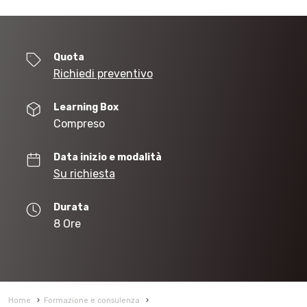
Quota
Richiedi preventivo
Learning Box
Compreso
Data inizio e modalità
Su richiesta
Durata
8 Ore
Home
›
Formazione e consulenza
›