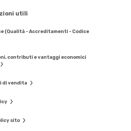
ioni utili
e (Qualità - Accreditamenti - Codice
ni, contributi e vantaggi economici
i di vendita
licy
licy sito