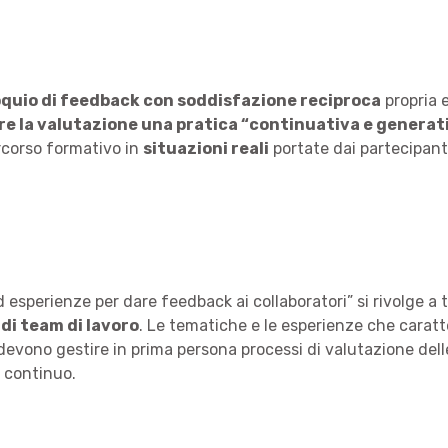
oquio di feedback con soddisfazione reciproca
propria e
e la valutazione una pratica “continuativa e generat
rcorso formativo in
situazioni reali
portate dai partecipant
d esperienze per dare feedback ai collaboratori” si rivolge a 
 di team di lavoro
. Le tematiche e le esperienze che carat
devono gestire in prima persona processi di valutazione dell
o continuo.