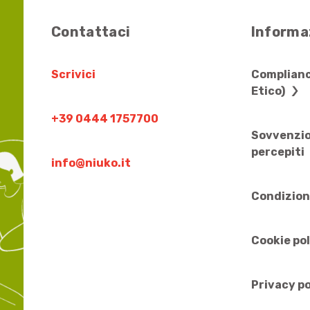
Contattaci
Informaz
Scrivici
Complianc
Etico)
+39 0444 1757700
Sovvenzio
percepiti
info@niuko.it
Condizion
Cookie po
Privacy po