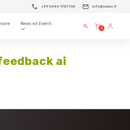
+39 0444 1757700
info@niuko.it
ersone
News ed Eventi
0
 feedback ai