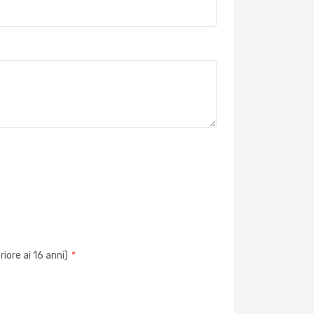
iore ai 16 anni)
*