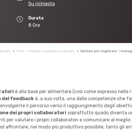
Su richiesta
Durata
8 Ore
rsonale
›
Corsi – Crescita e sviluppo personale
›
Valutare per migliorare: i manage
ratori
è alla base per alimentare (così come espresso nella r
a del feedback
è, a sua volta, una delle competenze che fan
oinvolgente il percorso verso il raggiungimento degli obietti
ne dei propri collaboratori
soprattutto quado diventa un
i per valutare i propri collaboratori e comunicare al meglio 
d affrontare, nel modo più produttivo possibile, tanto gli err