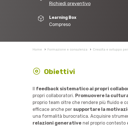
Richiedi preventivo
Learning Box
Compreso
Home
›
Formazione e consulenza
›
Crescita e sviluppo pe
Obiettivi
Il
feedback sistematico ai propri collabo
propri collaboratori.
Promuovere la cultur
proprio team oltre che rendere più fluido e c
efficace anche per
supportare la motivazio
una formalità burocratica. Acquisire strument
relazioni generative
nel proprio contesto e