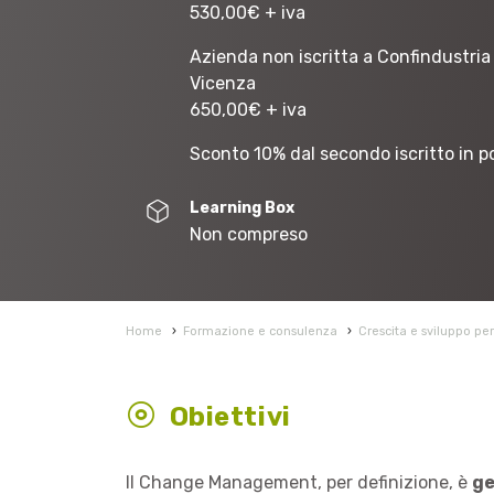
530,00
€
+ iva
Azienda non iscritta a Confindustria
Vicenza
650,00
€
+ iva
Sconto 10% dal secondo iscritto in p
Learning Box
Non compreso
Home
›
Formazione e consulenza
›
Crescita e sviluppo pe
Obiettivi
Il Change Management, per definizione, è
ge