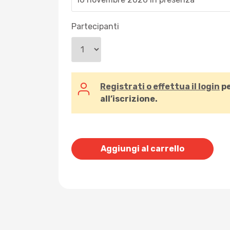
Partecipanti
Registrati o effettua il login
pe
all’iscrizione.
Aggiungi al carrello