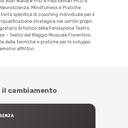
o di Alan Wallace PhD e Paul Ekman Ph.D è
 “Neuroscienza, Mindfulness e Pratiche
ività specifica di coaching individuale per il
qualificazione strategica nei settori propri
retario Artistico della Fondazione Teatro
ze – Teatro del Maggio Musicale Fiorentino.
e delle tecniche e pratiche per lo sviluppo
motivi afflittivi.
e il cambiamento
ESENZA