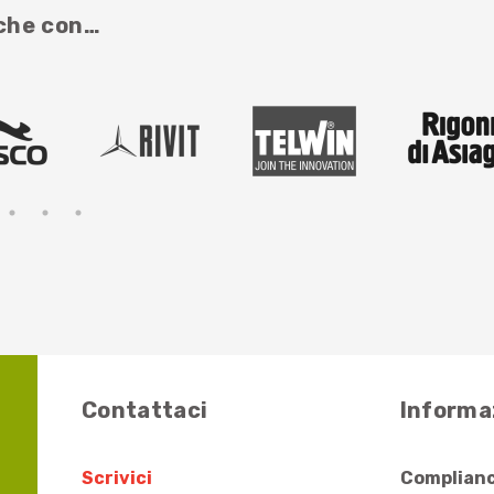
nche con…
Contattaci
Informaz
Scrivici
Complianc