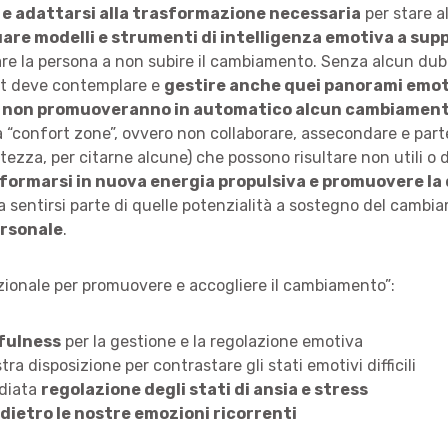
e adattarsi alla trasformazione necessaria
per stare a
uare modelli e strumenti di intelligenza emotiva a su
e la persona a non subire il cambiamento. Senza alcun dubbi
t deve contemplare e
gestire anche quei panorami emoti
che non promuoveranno in automatico alcun cambiamen
 “confort zone”, ovvero non collaborare, assecondare e part
stezza, per citarne alcune) che possono risultare non utili o 
formarsi in nuova energia propulsiva e promuovere la 
da sentirsi parte di quelle potenzialità a sostegno del camb
ersonale
.
zionale per promuovere e accogliere il cambiamento”:
fulness
per la gestione e la regolazione emotiva
tra disposizione per contrastare gli stati emotivi difficili
diata
regolazione degli stati di ansia e stress
 dietro le nostre emozioni ricorrenti