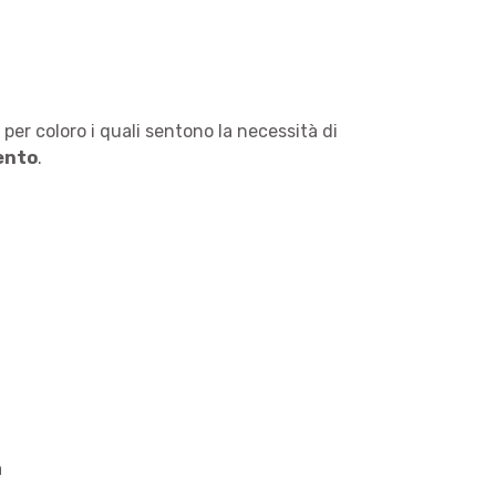
er coloro i quali sentono la necessità di
mento
.
a