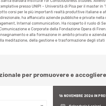
dal Santa Barbara Institute for Consciousness Studies. Alliev
emplative presso UNIPI – Università di Pisa per il master in
o corsi per le più importanti realtà produttive italiane e att
ezionale, ha affiancato aziende pubbliche e private nella ri
ment, Internal communication. Ha ricoperto il ruolo di Seg
g, Comunicazione e Corporate della Fondazione Opera di Firen
’insegnamento e alla formazione in ambito privato e aziendal
lla meditazione, della gestione e trasformazione degli stati e
zionale per promuovere e accoglier
16 NOVEMBRE 2026 IN PR