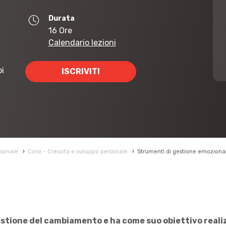
Durata
16 Ore
Calendario lezioni
oi
ISCRIVITI
rsonale
›
Corsi – Crescita e sviluppo personale
›
Strumenti di gestione emoziona
stione del cambiamento e ha come suo obiettivo reali