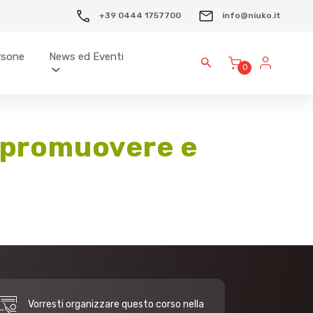
+39 0444 1757700
info@niuko.it
ersone
News ed Eventi
0
r promuovere e
Vorresti organizzare questo corso nella