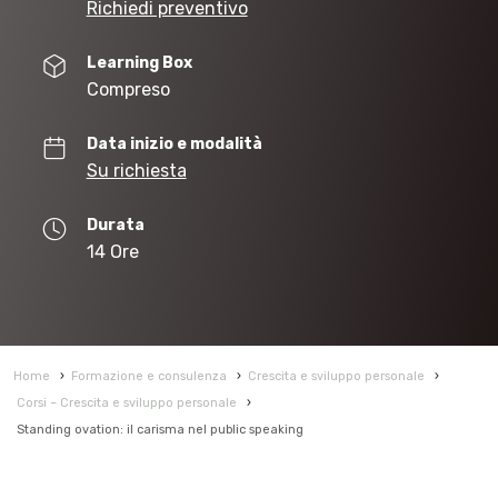
Richiedi preventivo
Learning Box
Compreso
Data inizio e modalità
Su richiesta
Durata
14 Ore
Home
›
Formazione e consulenza
›
Crescita e sviluppo personale
›
Corsi – Crescita e sviluppo personale
›
Standing ovation: il carisma nel public speaking