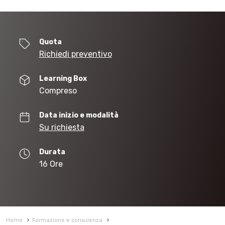
Quota
Richiedi preventivo
Learning Box
Compreso
Data inizio e modalità
Su richiesta
Durata
16 Ore
Home
›
Formazione e consulenza
›