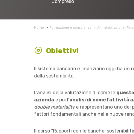
Compreso
Home
›
Formazione e consulenza
›
Amministrazione, Finan
Obiettivi
Il sistema bancario e finanziario oggi ha un r
della sostenibilità.
L’analisi della valutazione di come le
questio
azienda
e poi l’
analisi di come l’attività
double materiality
e rappresentano uno dei pr
fattori fondamentali anche nelle nuove rendi
Il corso “Rapporti con le banche: sostenibili