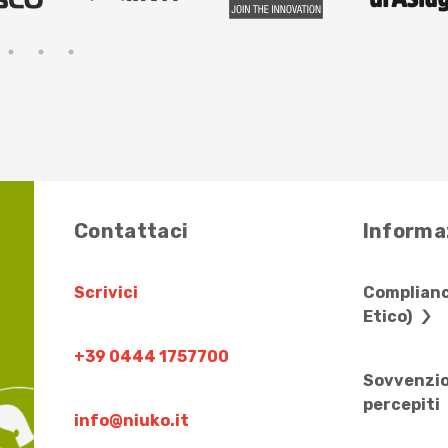
Contattaci
Informaz
Scrivici
Complianc
Etico)
+39 0444 1757700
Sovvenzio
percepiti
info@niuko.it