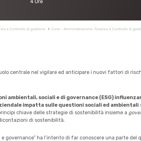
4 Ore
za e Controllo di gestione
›
Corsi – Amministrazione, Finanza e Controllo di gest
uolo centrale nel vigilare ed anticipare i nuovi fattori di ri
ni ambientali, sociali e di governance (ESG) influenza
 aziendale impatta sulle questioni sociali ed ambientali
incipi chiave delle strategie di sostenibilità insieme a
gove
contazioni di sostenibilità.
tà e governance” ha l’intento di far conoscere una parte del