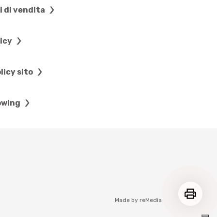
i di vendita
licy
licy sito
owing
Made by
reMedia