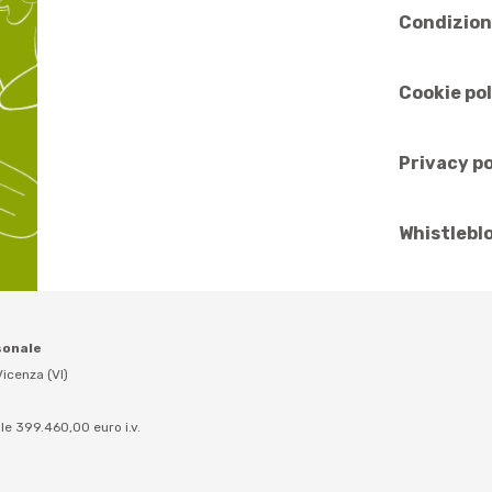
Condizion
Cookie po
Privacy po
Whistlebl
sonale
icenza (VI)
le 399.460,00 euro i.v.