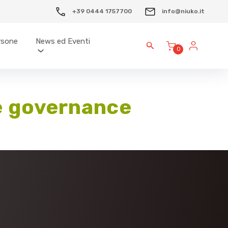
+39 0444 1757700
info@niuko.it
ersone
News ed Eventi
0
 e governance