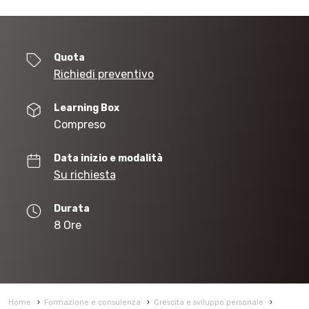
Quota
Richiedi preventivo
Learning Box
Compreso
Data inizio e modalità
Su richiesta
Durata
8 Ore
Home
›
Formazione e consulenza
›
Crescita e sviluppo personale
›