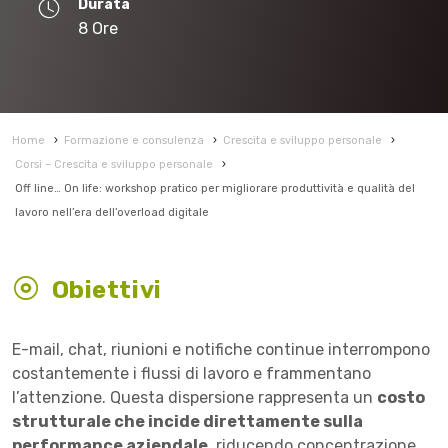
Durata
8 Ore
Home
›
Formazione e consulenza
›
Crescita e sviluppo personale
›
Corsi – Crescita e sviluppo personale
›
Off line… On life: workshop pratico per migliorare produttività e qualità del
lavoro nell’era dell’overload digitale
Obiettivi
E-mail, chat, riunioni e notifiche continue interrompono
costantemente i flussi di lavoro e frammentano
l’attenzione. Questa dispersione rappresenta un
costo
strutturale che incide direttamente sulla
performance aziendale
, riducendo concentrazione,