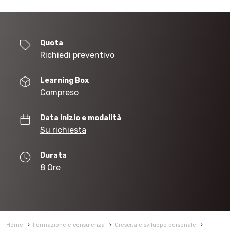
Quota
Richiedi preventivo
Learning Box
Compreso
Data inizio e modalità
Su richiesta
Durata
8 Ore
Home
›
Formazione e consulenza
›
Crescita e sviluppo personale
›