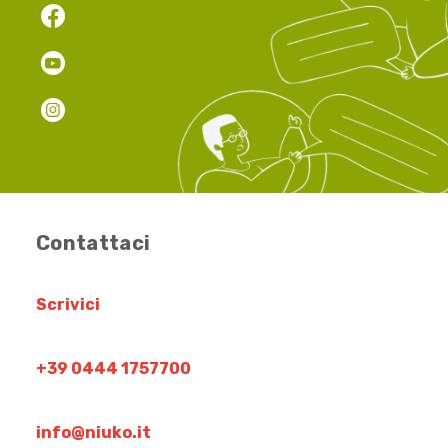
Contattaci
Scrivici
+39 0444 1757700
info@niuko.it