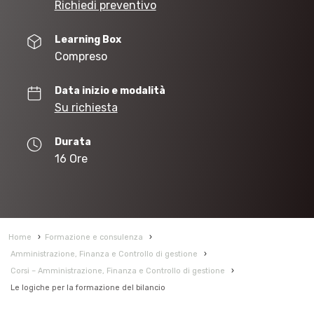
Richiedi preventivo
Learning Box
Compreso
Data inizio e modalità
Su richiesta
Durata
16 Ore
Home
›
Formazione e consulenza
›
Amministrazione, Finanza e Controllo di gestione
›
Corsi – Amministrazione, Finanza e Controllo di gestione
›
Le logiche per la formazione del bilancio