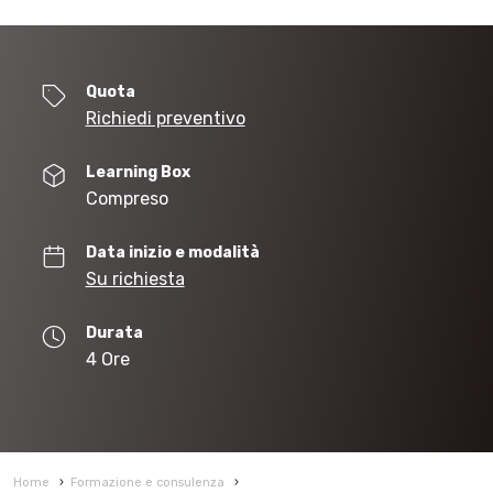
Quota
Richiedi preventivo
Learning Box
Compreso
Data inizio e modalità
Su richiesta
Durata
4 Ore
Home
›
Formazione e consulenza
›