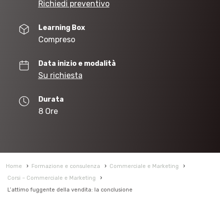
Richiedi preventivo
Learning Box
Compreso
Data inizio e modalità
Su richiesta
Durata
8 Ore
Home
›
Formazione e consulenza
›
Commerciale e Marketing
›
Corsi – Commerciale e Marketing
›
L’attimo fuggente della vendita: la conclusione