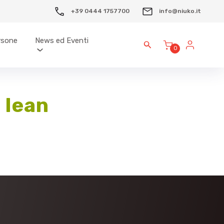
+39 0444 1757700
info@niuko.it
ersone
News ed Eventi
0
 lean