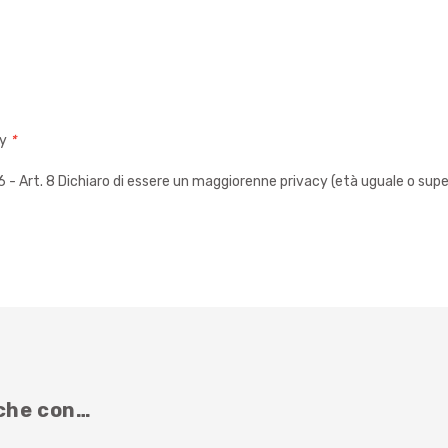
cy
*
 Art. 8 Dichiaro di essere un maggiorenne privacy (età uguale o super
nche con…