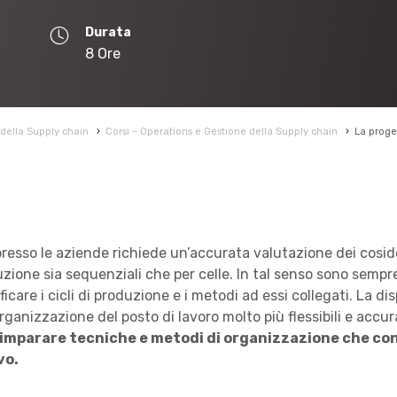
Durata
8 Ore
della Supply chain
›
Corsi – Operations e Gestione della Supply chain
›
La proge
resso le aziende richiede un’accurata valutazione dei cosidde
uzione sia sequenziali che per celle. In tal senso sono sempre
ficare i cicli di produzione e i metodi ad essi collegati. La d
rganizzazione del posto di lavoro molto più flessibili e accu
è imparare tecniche e metodi di organizzazione che c
vo.