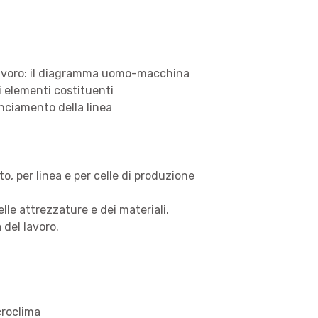
i lavoro: il diagramma uomo-macchina
li elementi costituenti
anciamento della linea
rto, per linea e per celle di produzione
lle attrezzature e dei materiali.
 del lavoro.
croclima