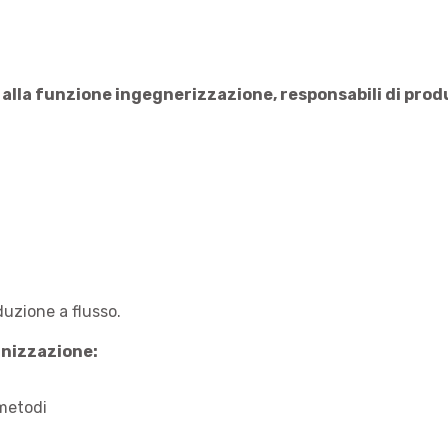
ti alla funzione ingegnerizzazione, responsabili di pro
duzione a flusso.
anizzazione:
 metodi