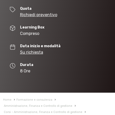
Quota
Richiedi preventivo
Learning Box
Compreso
Data inizio e modalità
Su richiesta
Durata
8 Ore
Home
›
Formazione e consulenza
›
Amministrazione, Finanza e Controllo di gestione
›
Corsi – Amministrazione, Finanza e Controllo di gestione
›