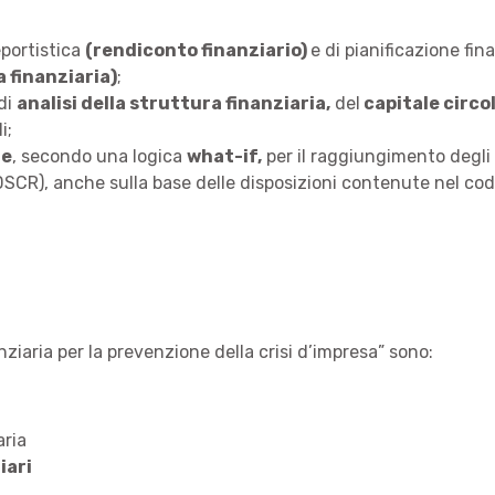
eportistica
(rendiconto finanziario)
e di pianificazione fin
a finanziaria)
;
di
analisi della struttura finanziaria,
del
capitale circ
i;
ne
, secondo una logica
what-if,
per il raggiungimento degli o
 (DSCR), anche sulla base delle disposizioni contenute nel codi
anziaria per la prevenzione della crisi d’impresa” sono:
aria
iari