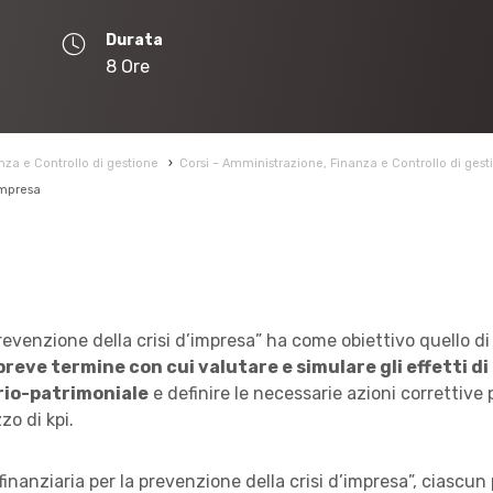
Durata
8 Ore
za e Controllo di gestione
›
Corsi – Amministrazione, Finanza e Controllo di gest
’impresa
a prevenzione della crisi d’impresa” ha come obiettivo quello 
breve termine con cui valutare e simulare gli effetti d
rio-patrimoniale
e definire le necessarie azioni correttive
zzo di kpi.
 finanziaria per la prevenzione della crisi d’impresa”, ciascun