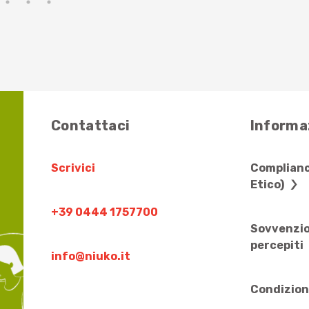
Contattaci
Informaz
Scrivici
Complianc
Etico)
+39 0444 1757700
Sovvenzio
percepiti
info@niuko.it
Condizion