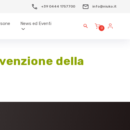
+39 0444 1757700
info@niuko.it
ersone
News ed Eventi
0
evenzione della