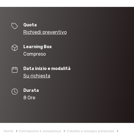
Quota
Richiedi preventivo
Learning Box
Compreso
Data inizio e modalità
Su richiesta
Durata
8 Ore
Home
›
Formazione e consulenza
›
Crescita e sviluppo personale
›