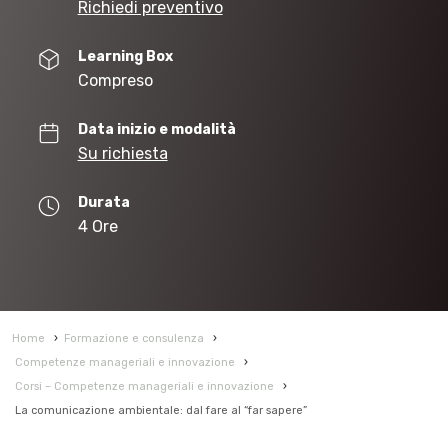
Richiedi preventivo
Learning Box
Compreso
Data inizio e modalità
Su richiesta
Durata
4 Ore
Home
›
Formazione e consulenza
›
Competenze manageriali e innovazione
›
Corsi – Competenze manageriali e innovazione
›
La comunicazione ambientale: dal fare al “far sapere”