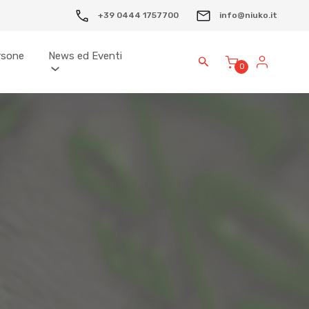
+39 0444 1757700
info@niuko.it
ersone
News ed Eventi
0