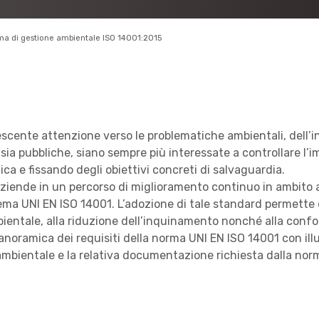
tema di gestione ambientale ISO 14001:2015
scente attenzione verso le problematiche ambientali, dell’i
sia pubbliche, siano sempre più interessate a controllare l’imp
a e fissando degli obiettivi concreti di salvaguardia.
le aziende in un percorso di miglioramento continuo in ambit
hema UNI EN ISO 14001. L’adozione di tale standard permette di
mbientale, alla riduzione dell’inquinamento nonché alla confor
panoramica dei requisiti della norma UNI EN ISO 14001 con il
ambientale e la relativa documentazione richiesta dalla nor