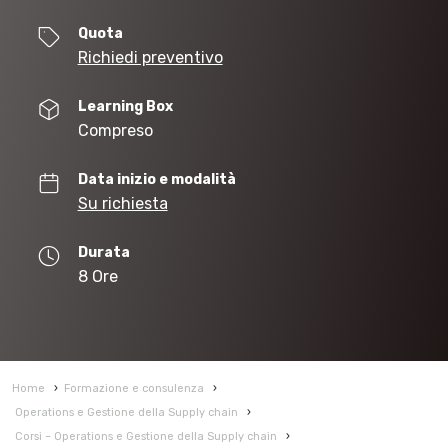
Quota
Richiedi preventivo
Learning Box
Compreso
Data inizio e modalità
Su richiesta
Durata
8 Ore
Home
›
Formazione e consulenza
›
Operations e Gestione della Supply chain
›
Corsi – Operations e Gestione della Supply chain
›