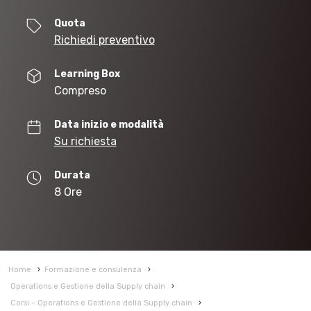
Quota
Richiedi preventivo
Learning Box
Compreso
Data inizio e modalità
Su richiesta
Durata
8 Ore
Home
›
Formazione e consulenza
›
Operations e Gestione della Supply chain
›
Corsi – Operations e Gestione della Supply chain
›