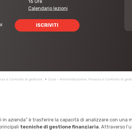
16 Ore
Calendario lezioni
oi
ISCRIVITI
za e Controllo di gestione
›
Corsi – Amministrazione, Finanza e Controllo di gest
iari in azienda” è trasferire la capacità di analizzare con un
principali
tecniche di gestione finanziaria
. Attraverso l’