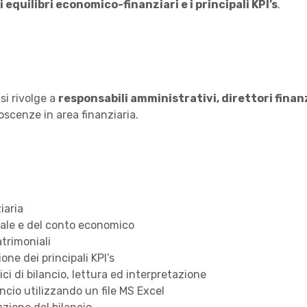
 equilibri economico-finanziari e i principali KPI’s
.
 si rivolge a
responsabili amministrativi, direttori finan
oscenze in area finanziaria.
iaria
niale e del conto economico
atrimoniali
ione dei principali KPI’s
ci di bilancio, lettura ed interpretazione
ancio utilizzando un file MS Excel