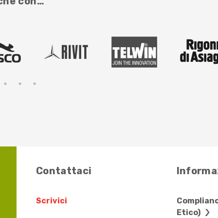
nche con…
Contattaci
Informaz
Scrivici
Complianc
Etico)