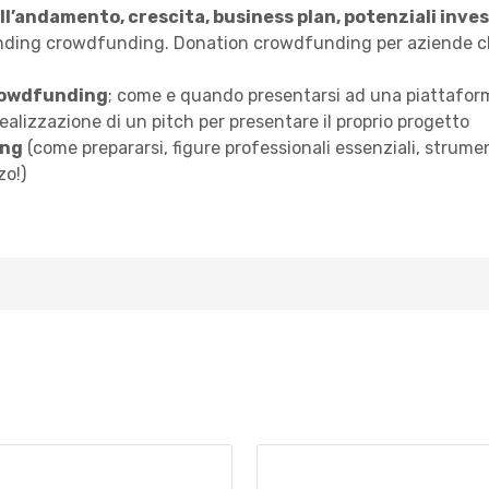
ll’andamento, crescita, business plan, potenziali inves
lending crowdfunding. Donation crowdfunding per aziende ch
rowdfunding
; come e quando presentarsi ad una piattafor
ealizzazione di un pitch per presentare il proprio progetto
ing
(come prepararsi, figure professionali essenziali, strumen
zo!)