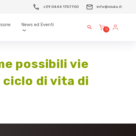
+39 0444 1757700
info@niuko.it
ersone
News ed Eventi
0
 possibili vie
ciclo di vita di