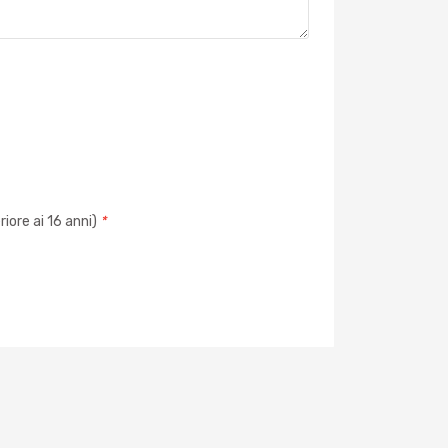
iore ai 16 anni)
*