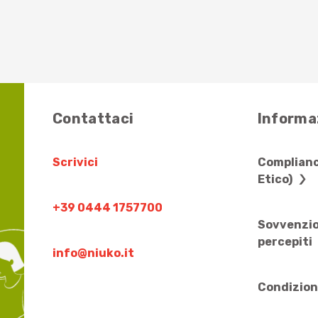
Contattaci
Informaz
Scrivici
Complianc
Etico)
+39 0444 1757700
Sovvenzio
percepiti
info@niuko.it
Condizion