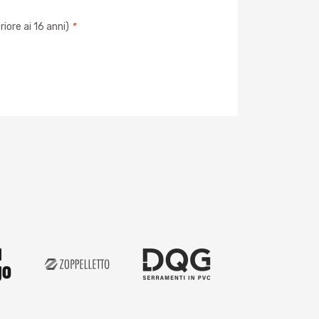
iore ai 16 anni)
*