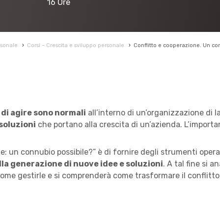
16 Ore
rsonale
›
Corsi – Crescita e sviluppo personale
›
Conflitto e cooperazione. Un con
i di agire sono normali
all’interno di un’organizzazione di l
soluzioni
che portano alla crescita di un’azienda. L’importa
ne: un connubio possibile?” è di fornire degli strumenti ope
lla generazione di nuove idee e soluzioni
. A tal fine si a
ome gestirle e si comprenderà come trasformare il conflitto