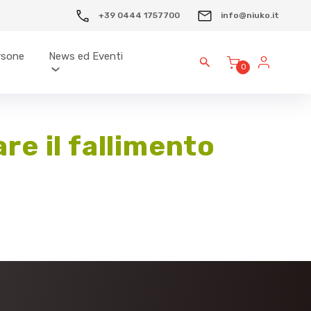
+39 0444 1757700
info@niuko.it
ersone
News ed Eventi
0
re il fallimento