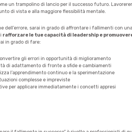
 come un trampolino di lancio per il successo futuro. Lavore
to di vista e alla maggiore flessibilità mentale.
 dell’errore, sarai in grado di affrontare i fallimenti con u
ai
rafforzare le tue capacità di leadership e promuover
ai in grado di fare:
nvertire gli errori in opportunità di miglioramento
cità di adattamento di fronte a sfide e cambiamenti
rizza l’apprendimento continuo e la sperimentazione
ituazioni complesse e impreviste
ttive per applicare immediatamente i concetti appresi
rmare il fallimento in successo” è rivolto a professionisti di 