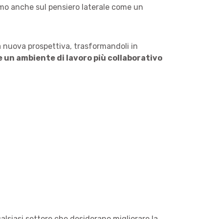
remo anche sul pensiero laterale come un
na nuova prospettiva, trasformandoli in
e un ambiente di lavoro più collaborativo
qualsiasi settore che desiderano migliorare la