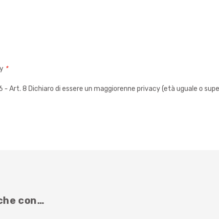
cy
*
 Art. 8 Dichiaro di essere un maggiorenne privacy (età uguale o super
nche con…