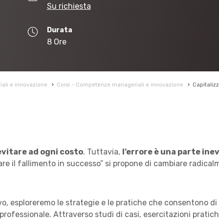
Su richiesta
Durata
8 Ore
li e innovazione
›
Corsi – Competenze manageriali e innovazione
›
Capitalizz
evitare ad ogni costo
. Tuttavia,
l’errore è una parte ine
are il fallimento in successo” si propone di cambiare radicalm
, esploreremo le strategie e le pratiche che consentono di c
 professionale. Attraverso studi di casi, esercitazioni pratic