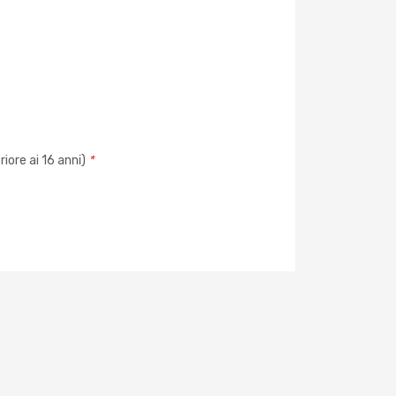
iore ai 16 anni)
*