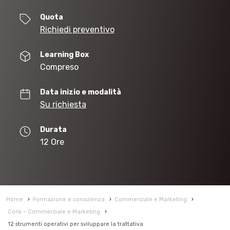
Quota
Richiedi preventivo
Learning Box
Compreso
Data inizio e modalità
Su richiesta
Durata
12 Ore
Home
›
Formazione e consulenza
›
Commerciale e Marketing
›
Corsi – Commerciale e Marketing
›
12 strumenti operativi per sviluppare la trattativa