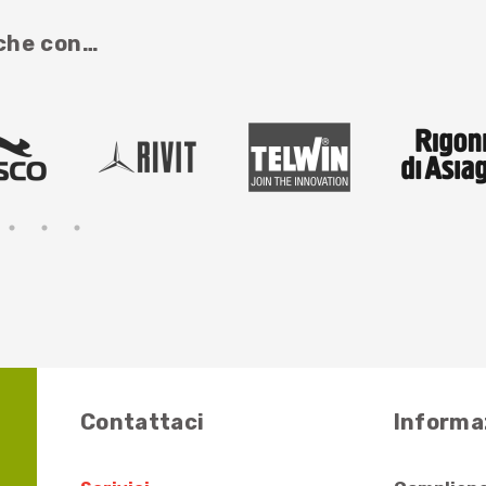
nche con…
Contattaci
Informaz