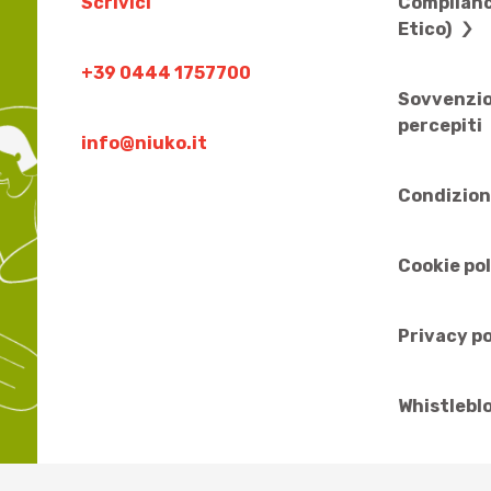
Scrivici
Complianc
Etico)
+39 0444 1757700
Sovvenzio
percepiti
info@niuko.it
Condizion
Cookie po
Privacy po
Whistlebl