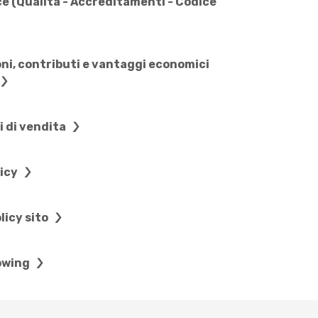
e (Qualità - Accreditamenti - Codice
ni, contributi e vantaggi economici
i di vendita
licy
licy sito
owing