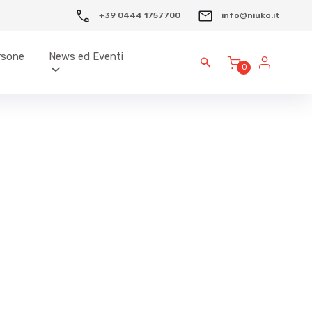
+39 0444 1757700
info@niuko.it
ersone
News ed Eventi
0