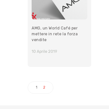
AMG, un World Café per
mettere in rete la forza
vendite
10 Aprile 2019
Paginazione degli 
1
2