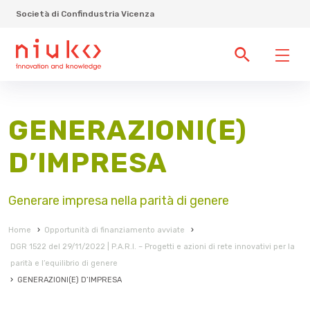
Società di Confindustria Vicenza
GENERAZIONI(E)
D’IMPRESA
Generare impresa nella parità di genere
Home
›
Opportunità di finanziamento avviate
›
DGR 1522 del 29/11/2022 | P.A.R.I. – Progetti e azioni di rete innovativi per la
parità e l’equilibrio di genere
›
GENERAZIONI(E) D’IMPRESA