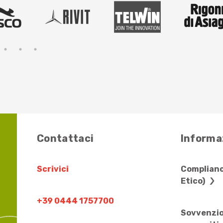
Contattaci
Informaz
Scrivici
Complianc
Etico)
+39 0444 1757700
Sovvenzio