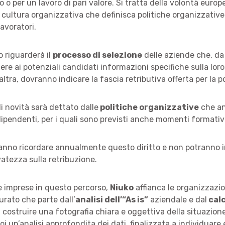
 o per un lavoro di pari valore. Si tratta della volontà europ
a cultura organizzativa che definisca politiche organizzative 
lavoratori.
 riguarderà il
processo di selezione
delle aziende che, da
ere ai potenziali candidati informazioni specifiche sulla loro
’altra, dovranno indicare la fascia retributiva offerta per la p
i novità sarà dettato dalle
politiche organizzative
che a
dipendenti, per i quali sono previsti anche momenti formativi
anno ricordare annualmente questo diritto e non potranno 
vatezza sulla retribuzione.
e imprese in questo percorso,
Niuko
affianca le organizzazi
urato che parte dall’
analisi dell’“As is”
aziendale e dal
calc
 costruire una fotografia chiara e oggettiva della situazione
oi un’analisi approfondita dei dati, finalizzata a individuare