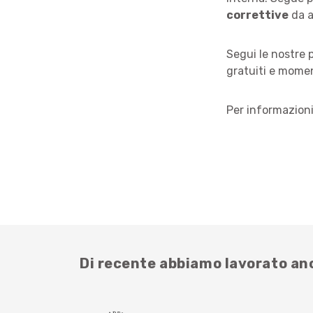
correttive
da a
Segui le nostre
gratuiti e momen
Per informazion
Di recente abbiamo lavorato a