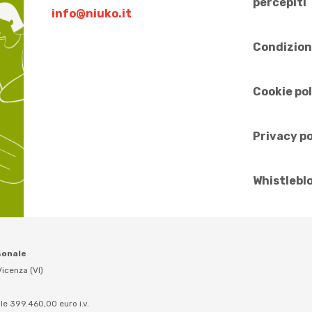
percepiti
info@niuko.it
Condizion
Cookie po
Privacy po
Whistlebl
sonale
icenza (VI)
le 399.460,00 euro i.v.