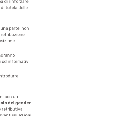
ea di rinforzare
di tutela delle
 una parte, non
 retribuzione
osizione.
ndranno
 ed informativi.
introdurre
oni con un
olo del gender
 retributiva
 eventuali
azioni