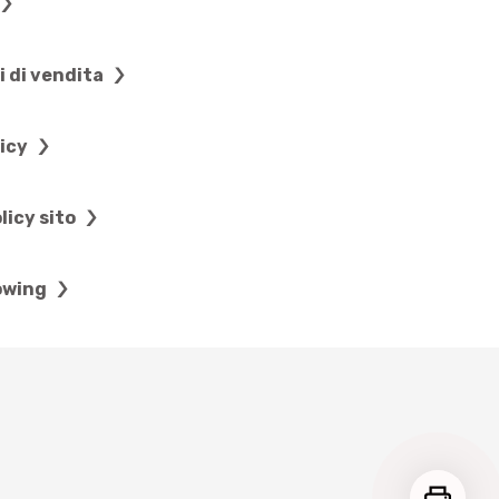
i di vendita
licy
licy sito
owing