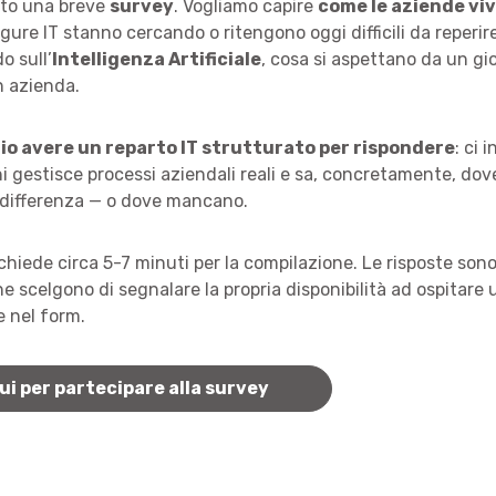
to una breve
survey
. Vogliamo capire
come le aziende viv
figure IT stanno cercando o ritengono oggi difficili da reperir
 sull’
Intelligenza Artificiale
, cosa si aspettano da un gi
n azienda.
io avere un reparto IT strutturato per rispondere
: ci 
hi gestisce processi aziendali reali e sa, concretamente, do
a differenza — o dove mancano.
richiede circa 5-7 minuti per la compilazione. Le risposte son
he scelgono di segnalare la propria disponibilità ad ospitare 
 nel form.
ui per partecipare alla survey