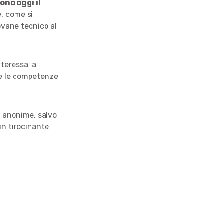
ono oggi il
e, come si
ovane tecnico al
interessa la
ve le competenze
o anonime, salvo
un tirocinante