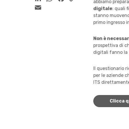
abbiamo prepara
digitale
: quali 
stanno muovendo
primo ingresso i
Non è necessar
prospettiva di c
digitali fanno l
Il questionario 
per le aziende c
ITS direttamente
Clicca q