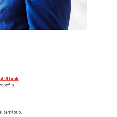
ull Stack
,
apofila
 territorio,