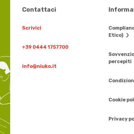
Contattaci
Informaz
Scrivici
Complianc
Etico)
+39 0444 1757700
Sovvenzio
percepiti
info@niuko.it
Condizion
Cookie po
Privacy po