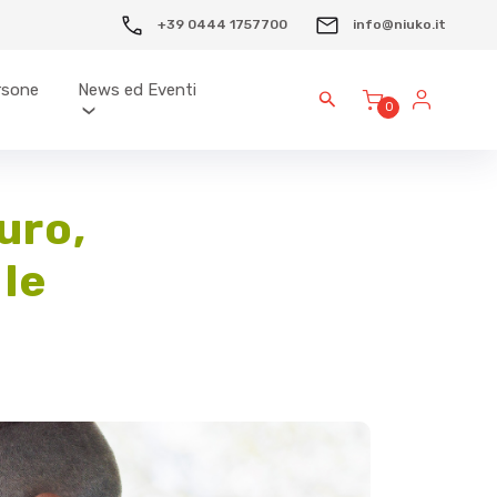
+39 0444 1757700
info@niuko.it
ersone
News ed Eventi
0
uro,
le