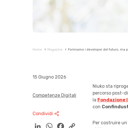
Home
›
Magazine
›
Formiamo i developer del futuro, ma p
15 Giugno 2026
Niuko sta riprog
percorso post-di
Competenze Digitali
la
Fondazione I
con
Confindust
Condividi
Per costruire un