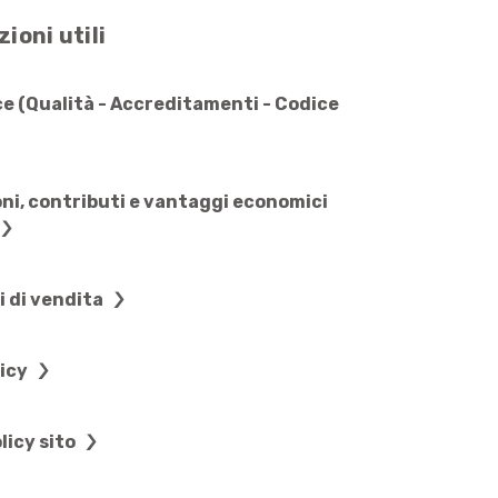
ioni utili
e (Qualità - Accreditamenti - Codice
ni, contributi e vantaggi economici
i di vendita
licy
licy sito