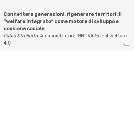
Connettere generazioni, rigenerare territori: il
“welfare integrato” come motore di sviluppo e
coesione sociale
Fabio Streliotto
, Amministratore INNOVA Srl
– il welfare
4.0
Coffee break
L’apprendimento intergenerazionale nei diversi
mondi produttivi: u
n mosaico di esperienze
L’industria –
Melissa Dal Maso
, Group Training &
Development Specialist Morato Pane S.p.A.
Il terziario –
Angelo Ferro
, Titolare Rifugio Alpe
Campogrosso
L’artigianato –
Gabriella Rizzato
Panificio Rizzato