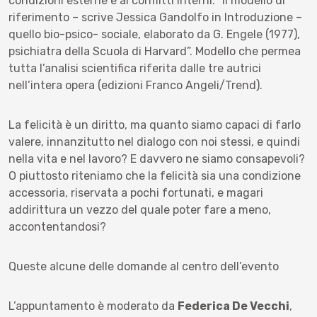
condizioni esterne e ai conflitti interni. “Il modello di
riferimento – scrive Jessica Gandolfo in Introduzione –
quello bio-psico- sociale, elaborato da G. Engele (1977),
psichiatra della Scuola di Harvard”. Modello che permea
tutta l’analisi scientifica riferita dalle tre autrici
nell’intera opera (edizioni Franco Angeli/Trend).
La felicità è un diritto, ma quanto siamo capaci di farlo
valere, innanzitutto nel dialogo con noi stessi, e quindi
nella vita e nel lavoro? E davvero ne siamo consapevoli?
O piuttosto riteniamo che la felicità sia una condizione
accessoria, riservata a pochi fortunati, e magari
addirittura un vezzo del quale poter fare a meno,
accontentandosi?
Queste alcune delle domande al centro dell’evento
L’appuntamento è moderato da
Federica De Vecchi
,