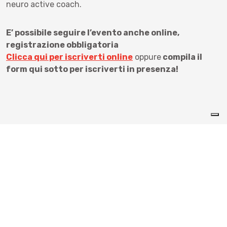
neuro active coach.
E’ possibile seguire l’evento anche online,
registrazione obbligatoria
Clicca qui per iscriverti online
oppure
compila il
form qui sotto per iscriverti in presenza!
Iscrizione all'evento
Bookmarks, incontro con
Rosanna Gallo: la felicità è una
scienza