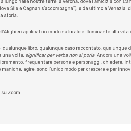
a lungo nelle nostre terre: a Verona, dove l’amicizia con Cang
ove Sile e Cagnan s’accompagna”), e da ultimo a Venezia, di c
a storia.
l’Alighieri applicati in modo naturale e illuminante alla vita 
 – qualunque libro, qualunque caso raccontato, qualunque d
a una volta,
significar per verba non si poria
. Ancora una vol
glioramento, frequentare persone e personaggi, chiedere, in
le maniche, agire, sono l’unico modo per crescere e per innova
 e su Zoom