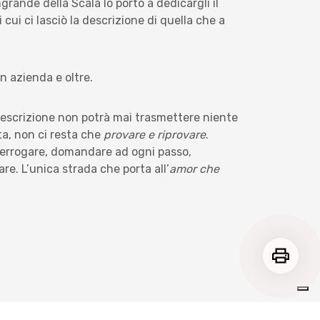
rande della Scala lo portò a dedicargli il
ui ci lasciò la descrizione di quella che a
in azienda e oltre.
escrizione non potrà mai trasmettere niente
ta, non ci resta che
provare e riprovare
.
terrogare, domandare ad ogni passo,
re. L’unica strada che porta all’
amor che