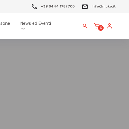
+39 0444 1757700
info@niuko.it
ersone
News ed Eventi
0