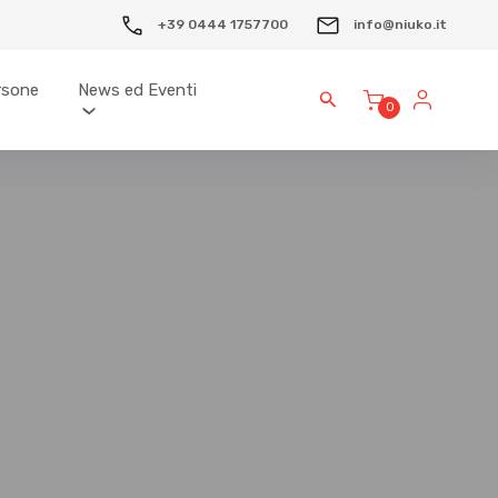
+39 0444 1757700
info@niuko.it
ersone
News ed Eventi
0