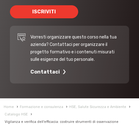
ISCRIVITI
Vorresti organizzare questo corso nella tua
azienda? Contattaci per organizzare il
progetto formativo e i contenuti misurati
sulle esigenze del tuo personale.
Contattaci
Home
›
Formazione e consulenza
›
HSE, Salute Sicurezza e Ambiente
›
Catalogo HSE
›
Vigilanza e verifica dell’efficacia: costruire strumenti di osservazione