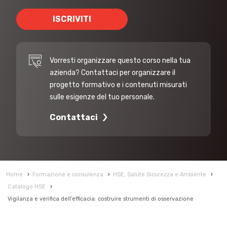
ISCRIVITI
Vorresti organizzare questo corso nella tua
azienda? Contattaci per organizzare il
progetto formativo e i contenuti misurati
sulle esigenze del tuo personale.
Contattaci
Home
›
Formazione e consulenza
›
HSE, Salute Sicurezza e Ambiente
›
Catalogo HSE
›
Vigilanza e verifica dell’efficacia: costruire strumenti di osservazione