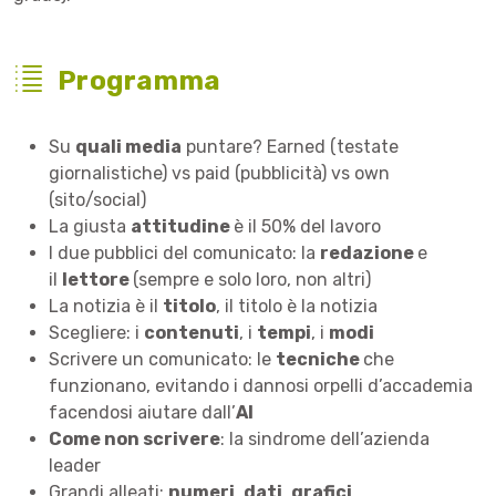
Programma
Su
quali media
puntare? Earned (testate
giornalistiche) vs paid (pubblicità) vs own
(sito/social)
La giusta
attitudine
è il 50% del lavoro
I due pubblici del comunicato: la
redazione
e
il
lettore
(sempre e solo loro, non altri)
La notizia è il
titolo
, il titolo è la notizia
Scegliere: i
contenuti
, i
tempi
, i
modi
Scrivere un comunicato: le
tecniche
che
funzionano, evitando i dannosi orpelli d’accademia
facendosi aiutare dall’
AI
Come non scrivere
: la sindrome dell’azienda
leader
Grandi alleati:
numeri
,
dati
,
grafici