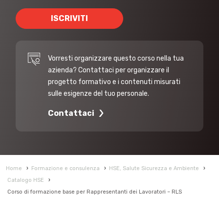
ISCRIVITI
Vorresti organizzare questo corso nella tua
azienda? Contattaci per organizzare il
progetto formativo e i contenuti misurati
sulle esigenze del tuo personale.
Contattaci
Home
›
Formazione e consulenza
›
HSE, Salute Sicurezza e Ambiente
›
Catalogo HSE
›
Corso di formazione base per Rappresentanti dei Lavoratori – RLS